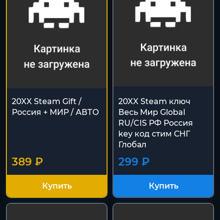
20XX Steam Gift /
20XX Steam ключ
Россия + МИР / АВТО
Весь Мир Global
RU/CIS РФ Россия
key код cтим СНГ
Глобал
389 ₽
299 ₽
Купить
Купить