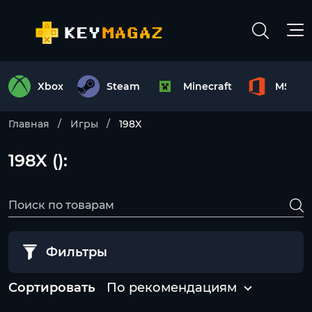
Xbox
Steam
Minecraft
MS Off
Главная
Игры
198X
198X ():
Фильтры
Сортировать
По рекомендациям