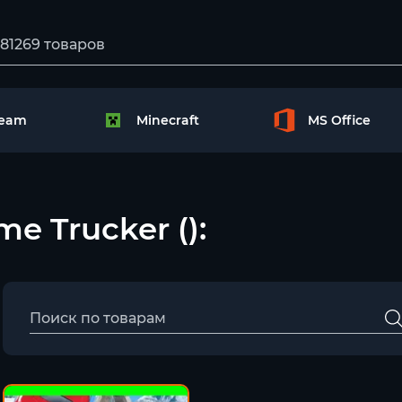
team
Minecraft
MS Office
me Trucker ():