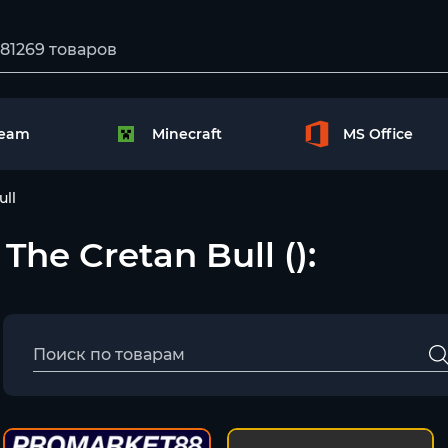
team
Minecraft
MS Office
ull
 The Cretan Bull ():