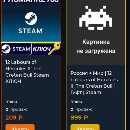
12 Labours of
Hercules II: The
Россия + Мир | 12
Cretan Bull Steam
Labours of Hercules
КЛЮЧ
II: The Cretan Bull |
Гифт | Steam
Ключ
Ключ
0
продаж
0
продаж
209 ₽
999 ₽
Купить
Купить