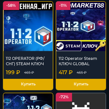
-58%
-11%
112 OPERATOR (РФ/
112 Operator Steam
СНГ) STEAM КЛЮЧ
КЛЮЧ GLOBAL
199 ₽
417 ₽
465 ₽
465 ₽
Купить
Купить
-72%