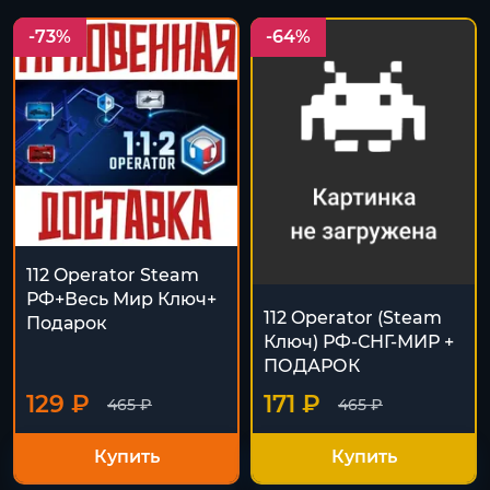
-73%
-64%
112 Operator Steam
РФ+Весь Мир Ключ+
112 Operator (Steam
Подарок
Ключ) РФ-СНГ-МИР +
ПОДАРОК
129 ₽
171 ₽
465 ₽
465 ₽
Купить
Купить