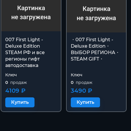
007 First Light -
・007 First Light -
Deluxe Edition
Deluxe Edition・
STEAM РФ и все
ВЫБОР РЕГИОНА・
регионы гифт
STEAM GIFT・
автодоставка
Ключ
Ключ
0
продаж
0
продаж
4109 ₽
3490 ₽
Купить
Купить