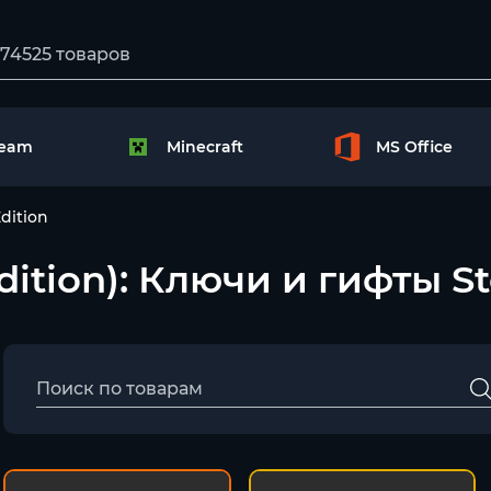
team
Minecraft
MS Office
dition
Edition): Ключи и гифты 