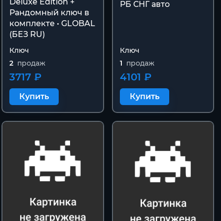
Deluxe Edition +
РБ СНГ авто
Рандомный ключ в
комплекте • GLOBAL
(БЕЗ RU)
Ключ
Ключ
2
продаж
1
продаж
3717 ₽
4101 ₽
Купить
Купить