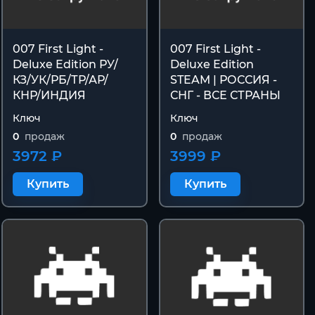
007 First Light -
007 First Light -
Deluxe Edition РУ/
Deluxe Edition
КЗ/УК/РБ/ТР/АР/
STEAM | РОССИЯ -
КНР/ИНДИЯ
СНГ - ВСЕ СТРАНЫ
Ключ
Ключ
0
продаж
0
продаж
3972 ₽
3999 ₽
Купить
Купить