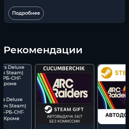
Подробнее
Рекомендации
rs Deluxe
Ключ Steam)
З-РБ-СНГ-
 (Кроме