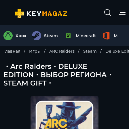
Xbox
Steam
Minecraft
MS Off
Главная
Игры
ARC Raiders
Steam
Deluxe Edi
・Arc Raiders・DELUXE
EDITION・ВЫБОР РЕГИОНА・
STEAM GIFT・