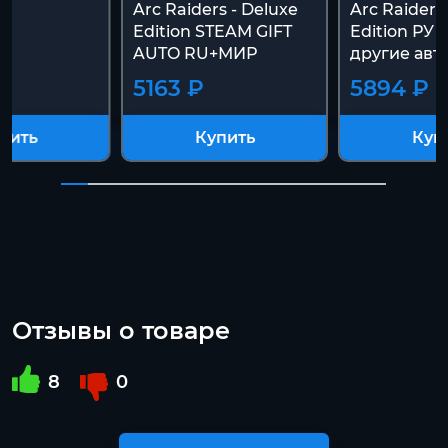
Arc Raiders - Deluxe
Arc Raiders
Edition STEAM GIFT
Edition РУ К
AUTO RU+МИР
другие авт
5163 ₽
5894 ₽
пить
Купить
Куп
Отзывы о товаре
8
0