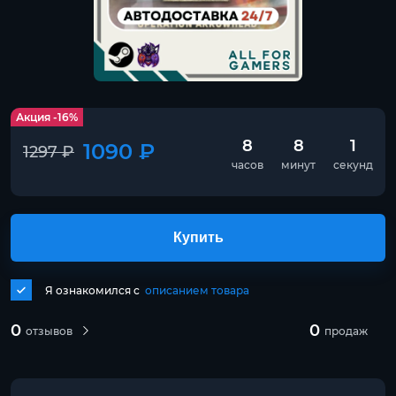
Акция -16%
8
8
0
1090 ₽
1297 ₽
часов
минут
секунд
Купить
Я ознакомился с
описанием товара
0
0
отзывов
продаж