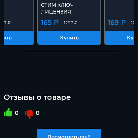
СТИМ КЛЮЧ
ЛИЦЕНЗИЯ
165 ₽
169 ₽
297 ₽
1297 ₽
129
пить
Купить
Куп
Отзывы о товаре
0
0
Посмотреть ещё