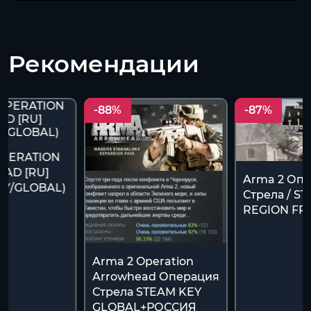
Рекомендации
-88%
-87%
OPERATION
AD [RU]
Arma 2 Оп
EY/GLOBAL)
Стрела / ST
REGION FR
Arma 2 Operation
Arrowhead Операция
Стрела STEAM KEY
GLOBAL+РОССИЯ