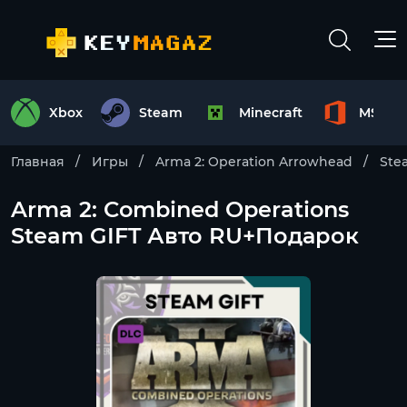
Xbox
Steam
Minecraft
MS Off
Главная
Игры
Arma 2: Operation Arrowhead
Ste
Arma 2: Combined Operations
Steam GIFT Авто RU+Подарок