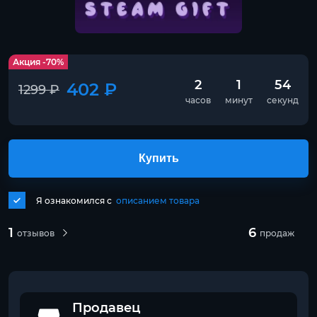
Акция -70%
2
1
54
402 ₽
1299 ₽
часов
минут
секунд
Купить
Я ознакомился с
описанием товара
1
6
отзывов
продаж
Продавец