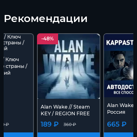
Рекомендации
-48%
 / Ключ
се страны /
ссий
Alan Wake 
Alan Wake // Steam
Россия
KEY / REGION FREE
189 ₽
665 ₽
60 ₽
360 ₽