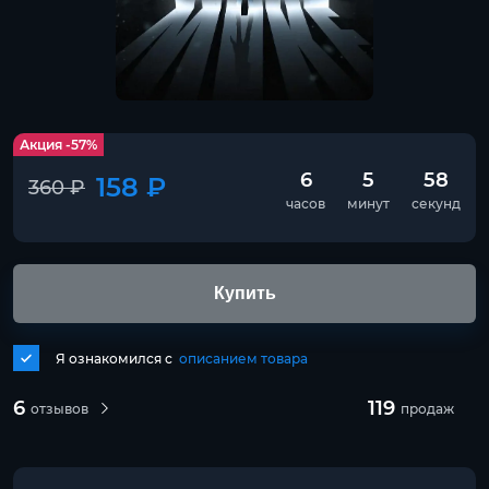
Акция -57%
6
5
58
158 ₽
360 ₽
часов
минут
секунд
Купить
Я ознакомился с
описанием товара
6
119
отзывов
продаж