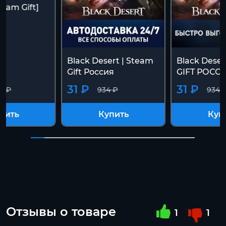
team Gift]
Black Desert | Steam
Black Deser
Gift Россия
GIFT РОСС
31 ₽
31 ₽
4 ₽
934 ₽
934 
пить
Купить
Куп
Отзывы о товаре
1
1