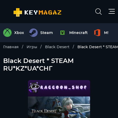
Xbox
Steam
Minecraft
MS Off
Главная
Игры
Black Desert
Black Desert * STEA
Black Desert * STEAM
RU*KZ*UA*СНГ