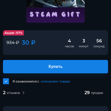
Акция -97%
4
3
56
30 ₽
934 ₽
часов
минут
секунд
Купить
Я ознакомился с
описанием товара
2
29
отзывов
продаж