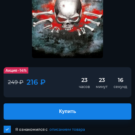
Акция -14%
23
23
16
216 ₽
249 ₽
часов
минут
секунд
Купить
Я ознакомился с
описанием товара