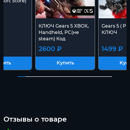
osoft Store)
КЛЮЧ Gears 5 XBOX,
Gears 5 ( PC
Handheld, PC(не
КЛЮЧ
steam) Код
2600 ₽
1499 ₽
пить
Купить
Куп
Отзывы о товаре