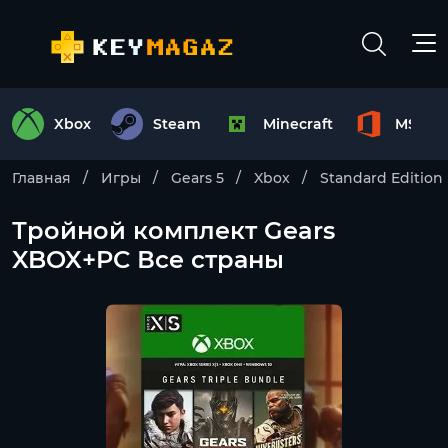
Xbox
Steam
Minecraft
MS Off
Главная
Игры
Gears 5
Xbox
Standard Edition
Тройной комплект Gears
XBOX+PC Все страны