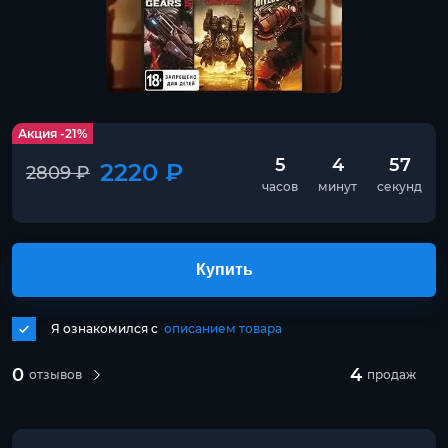
Акция -21%
5
4
57
2220 ₽
2809 ₽
часов
минут
секунд
Купить
Я ознакомился с
описанием товара
0
4
отзывов
продаж