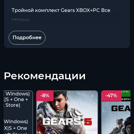
Тройной комплект Gears XBOX+PC Все
страны
Подробнее
Рекомендации
-8%
-47%
PC Windows)
s X|S + One