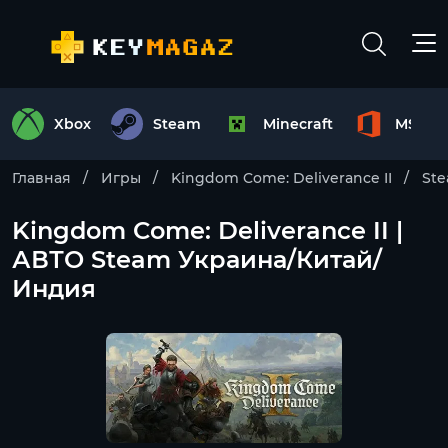
Xbox
Steam
Minecraft
MS Off
Главная
Игры
Kingdom Come: Deliverance II
St
Kingdom Come: Deliverance II |
АВТО Steam Украина/Китай/
Индия