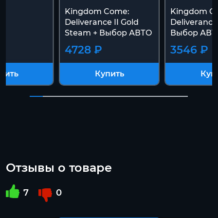
Kingdom Come:
Kingdom C
Deliverance II Gold
Deliverance
Steam + Выбор АВТО
Выбор АВТ
4728 ₽
3546 ₽
пить
Купить
Куп
Отзывы о товаре
7
0