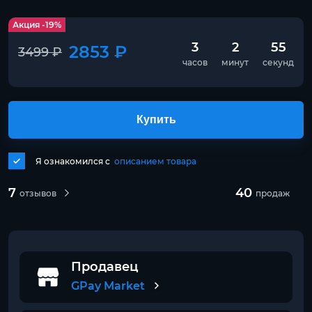
Акция -19%
3
2
55
2853 ₽
3499 ₽
часов
минут
секунд
Купить
Я ознакомился с
описанием товара
7
40
отзывов
продаж
Продавец
GPay Market