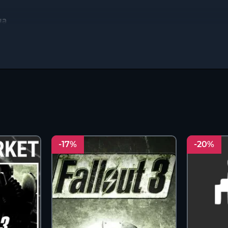
ча
-17%
-20%