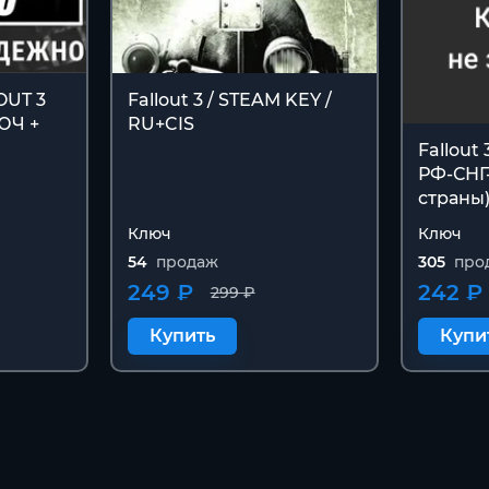
OUT 3
Fallout 3 / STEAM KEY /
ЮЧ +
RU+CIS
Fallout
РФ-СНГ
страны
Ключ
Ключ
54
продаж
305
про
249 ₽
242 ₽
299 ₽
Купить
Купи