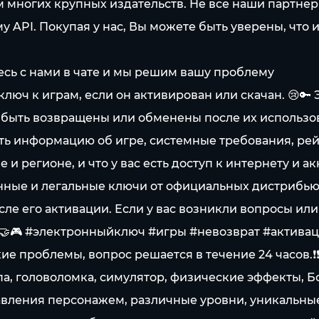
 многих крупных издательств. Не все наши партне
му API. Покупая у нас, Вы можете быть уверены, чт
тесь с нами в чате и мы решим вашу проблему
юч к играм, если он активирован или скачан. 😢🔑 Э
 быть возвращены или обменены после их использо
ь информацию об игре, системные требования, рейт
и регионе, и что у вас есть доступ к интернету и ак
нные и легальные ключи от официальных дистрибью
ле его активации. Если у вас возникли вопросы ил
 🤝🎮 #электронныйключ #игры #невозврат #активац
ие проблемы, вопрос решается в течение 24 часов.❗❗
ропа, головоломка, симулятор, физические эффекты,
вления персонажем, различные уровни, уникальные