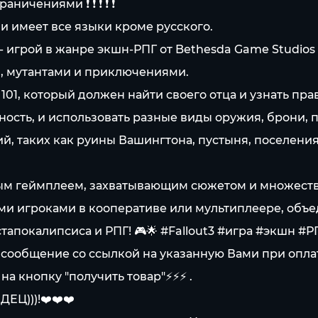
ничениями ❗ ❗ ❗ ❗ ❗
и имеет все языки кроме русского.
- игрой в жанре экшн-РПГ от Bethesda Game Studios и
, мутантами и приключениями.
 101, который должен найти своего отца и узнать пра
шность, и использовать разные виды оружия, брони,
й, таких как руины Вашингтона, пустыня, поселения
ным геймплеем, захватывающим сюжетом и множеств
ими игроками в кооперативе или мультиплеере, объе
остапокалипсиса и РПГ! 🎮🌟 #Fallout3 #игра #экшн 
сообщение со ссылкой на указанную Вами при оплате
на кнопку "получить товар"⚡⚡⚡ .
Ц)))!❤️❤️❤️