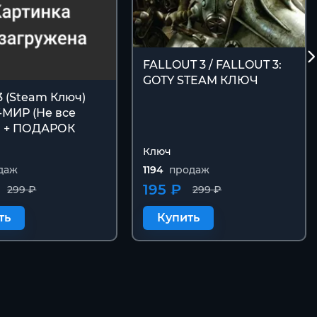
FALLOUT 3 / FALLOUT 3:
GOTY STEAM КЛЮЧ
 3 (Steam Ключ)
-МИР (Не все
) + ПОДАРОК
Ключ
даж
1194
продаж
195 ₽
299 ₽
299 ₽
ть
Купить