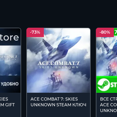
-73%
-80%
KIES
ACE COMBAT 7: SKIES
ВСЕ С
M GIFT
UNKNOWN STEAM КЛЮЧ
ACE CO
UNKNO