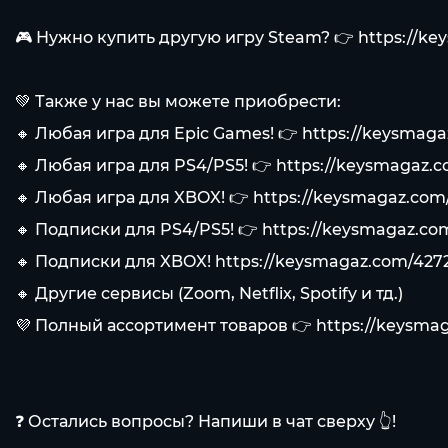
🎮 Нужно купить другую игру Steam? 👉
https://k
💚 Также у нас вы можете приобрести:
🔸 Любая игра для Epic Games! 👉
https://keysmag
🔸 Любая игра для PS4/PS5! 👉
https://keysmagaz.
🔸 Любая игра для XBOX! 👉
https://keysmagaz.co
🔸 Подписки для PS4/PS5! 👉
https://keysmagaz.c
🔸 Подписки для XBOX!
https://keysmagaz.com/42
🔸 Другие сервисы (Zoom, Netflix, Spotify и тд.)
💜 Полный ассортимент товаров 👉
https://keysma
❓ Остались вопросы? Напиши в чат сверху 👆!