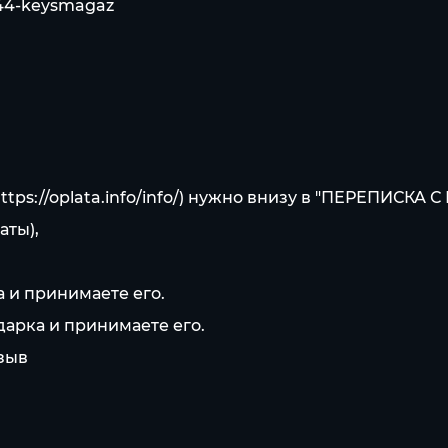
744-keysmagaz
ttps://oplata.info/info/
) нужно внизу в "ПЕРЕПИСКА 
аты),
 и принимаете его.
дарка и принимаете его.
тзыв