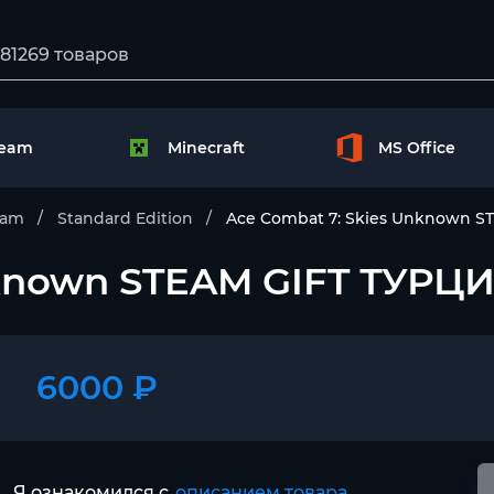
team
Minecraft
MS Office
eam
Standard Edition
Ace Combat 7: Skies Unknown S
nknown STEAM GIFT ТУРЦ
6000 ₽
Я ознакомился с
описанием товара