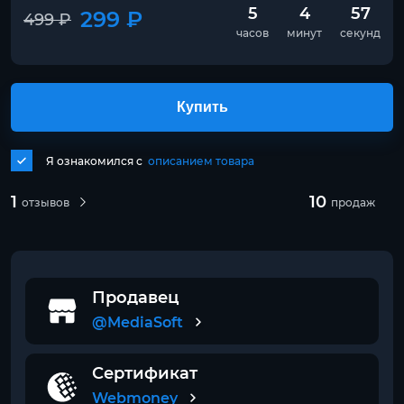
5
4
56
299 ₽
499 ₽
часов
минут
секунд
Купить
Я ознакомился с
описанием товара
1
10
отзывов
продаж
Продавец
@MediaSoft
Сертификат
Webmoney