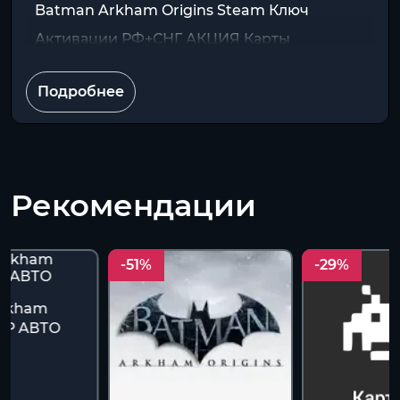
Batman Arkham Origins Steam Ключ
Активации РФ+СНГ АКЦИЯ Карты
Подробнее
Рекомендации
-51%
-29%
Arkham
МИР АВТО