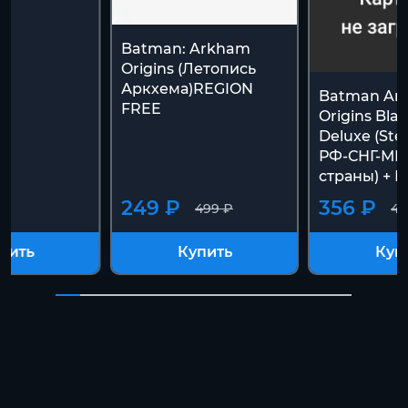
Batman: Arkham
Origins (Летопись
Аркхема)REGION
Batman Ar
FREE
Origins Bla
Deluxe (St
РФ-СНГ-МИР
страны) +
249 ₽
356 ₽
499 ₽
49
пить
Купить
Куп