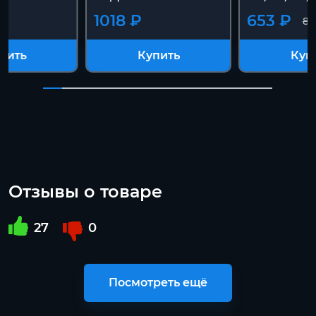
1018 ₽
653 ₽
82
пить
Купить
Куп
Отзывы о товаре
27
0
Посмотреть ещё