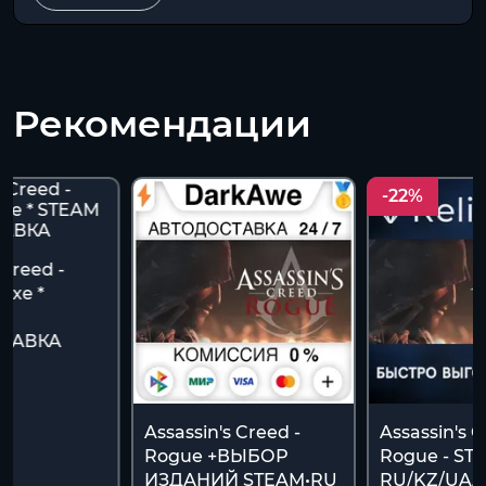
Рекомендации
-22%
 Creed -
uxe *
ТАВКА
Assassin's Creed -
Assassin's C
Rogue +ВЫБОР
Rogue - ST
ИЗДАНИЙ STEAM•RU
RU/KZ/UA/