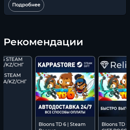
Подробнее
Рекомендации
 6 STEAM
UA/KZ/СНГ
Bloons TD 6 | Steam
Bloons TD 6