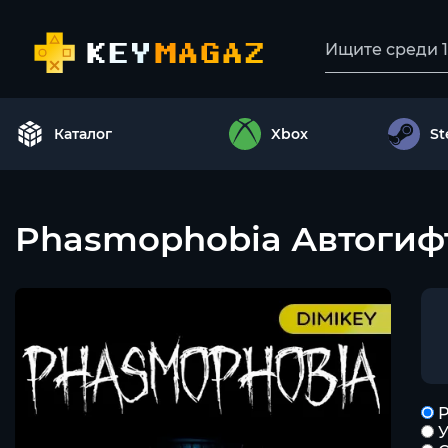
Каталог
Xbox
S
Phasmophobia Автогиф
Р