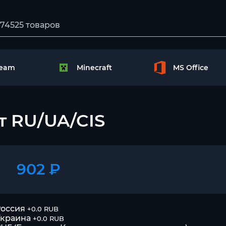
team
Minecraft
MS Office
т RU/UA/CIS
902 ₽
оссия
+0.0 RUB
Украина
+0.0 RUB