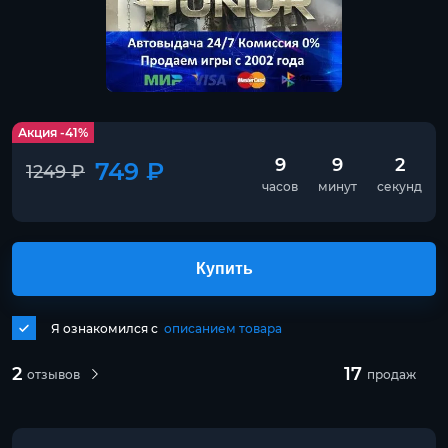
Акция -41%
9
9
1
749 ₽
1249 ₽
часов
минут
секунд
Купить
Я ознакомился с
описанием товара
2
17
отзывов
продаж