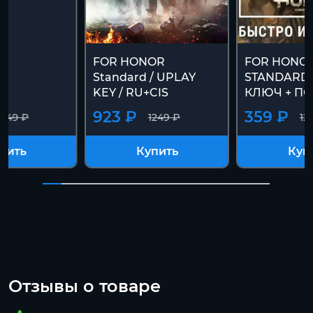
FOR HONOR
FOR HONO
Standard / UPLAY
STANDARD 
KEY / RU+CIS
КЛЮЧ + П
923 ₽
359 ₽
1249 ₽
1249 ₽
12
пить
Купить
Куп
Отзывы о товаре