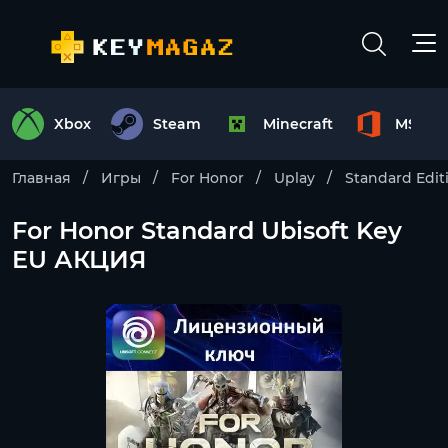
Xbox
Steam
Minecraft
MS Off
Главная
Игры
For Honor
Uplay
Standard Edit
For Honor Standard Ubisoft Key
EU АКЦИЯ