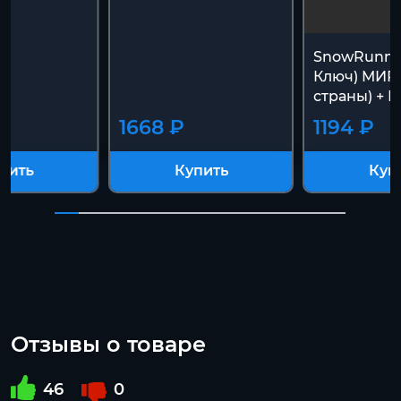
SnowRunne
Ключ) МИР 
страны) +
1668 ₽
1194 ₽
пить
Купить
Куп
Отзывы о товаре
46
0