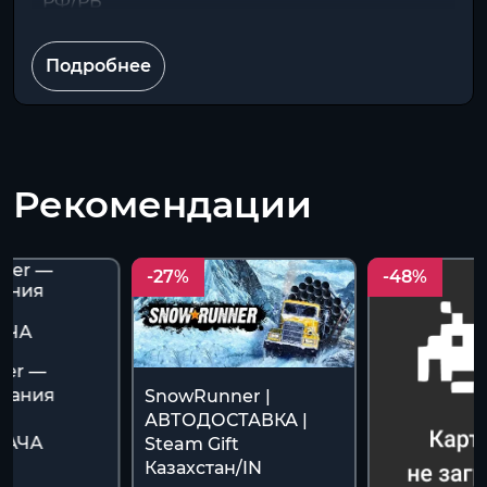
РФ/РБ
Подробнее
Рекомендации
-27%
-48%
ner —
дания
SnowRunner |
Z
АВТОДОСТАВКА |
ДАЧА
Steam Gift
Казахстан/IN