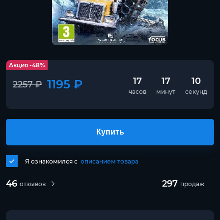
Акция -48%
17
17
10
1195 ₽
2257 ₽
часов
минут
секунд
Купить
Я ознакомился с
описанием товара
46
297
отзывов
продаж