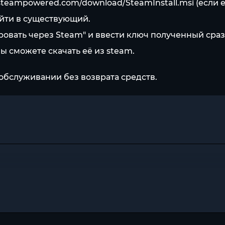
/steampowered.com/download/SteamInstall.msi
(если 
айти в существующий.
ировать через Steam" и ввести ключ полученный сраз
Вы сможете скачать её из steam.
обслуживании без возврата средств.