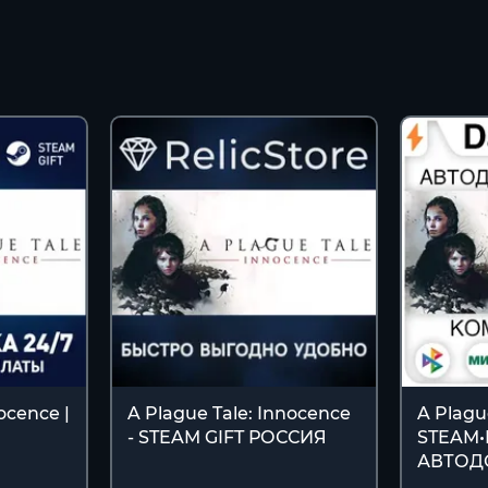
ocence |
A Plague Tale: Innocence
A Plagu
- STEAM GIFT РОССИЯ
STEAM
АВТОД