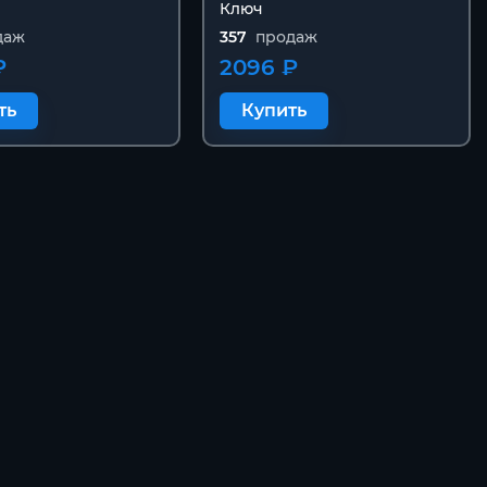
Ключ
даж
357
продаж
₽
2096 ₽
ть
Купить