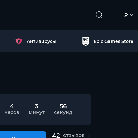
₽
Антивирусы
Epic Games Store
4
3
55
часов
минут
секунд
42
отзывов