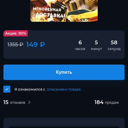
Акция -90%
6
5
58
149 ₽
1355 ₽
часов
минут
секунд
Купить
Я ознакомился с
описанием товара
15
184
отзывов
продаж