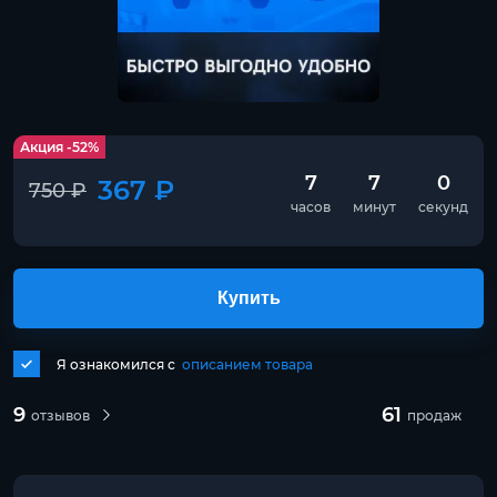
Акция -52%
7
7
0
367 ₽
750 ₽
часов
минут
секунд
Купить
Я ознакомился с
описанием товара
9
61
отзывов
продаж