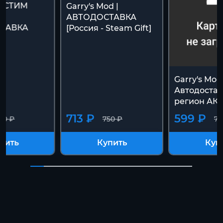
t СТИМ
Garry's Mod |
АВТОДОСТАВКА
ТАВКА
[Россия - Steam Gift]
К
Garry's Mo
Автодостав
регион АК
713 ₽
599 ₽
50 ₽
750 ₽
75
пить
Купить
Куп