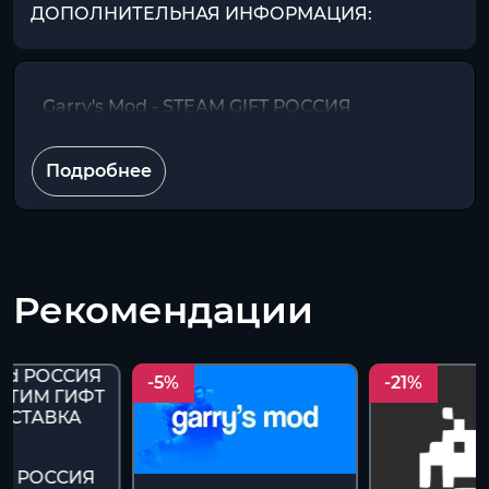
ДОПОЛНИТЕЛЬНАЯ ИНФОРМАЦИЯ:
Garry's Mod - STEAM GIFT РОССИЯ
Подробнее
Рекомендации
-5%
-21%
Mod РОССИЯ