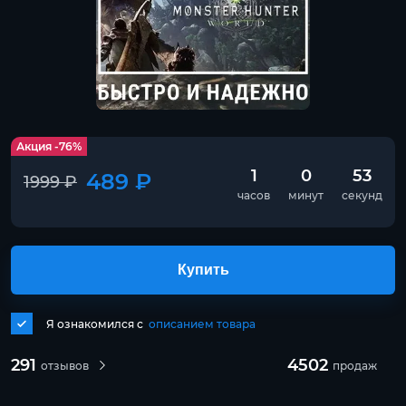
Акция -76%
1
0
52
489 ₽
1999 ₽
часов
минут
секунд
Купить
Я ознакомился с
описанием товара
291
4502
отзывов
продаж