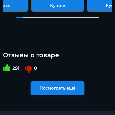
пить
Купить
Куп
Отзывы о товаре
291
0
Посмотреть ещё