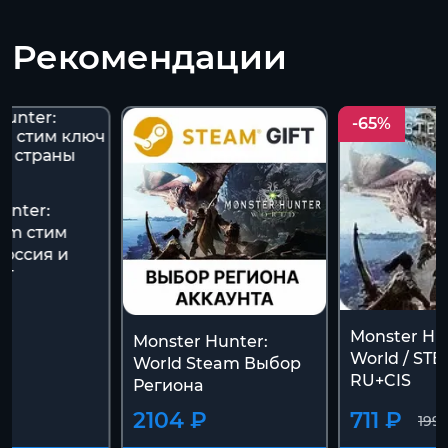
Рекомендации
-65%
unter:
eam стим
Россия и
НГ
Monster Hu
Monster Hunter:
World / STE
World Steam Выбор
RU+CIS
Региона
2104 ₽
711 ₽
199