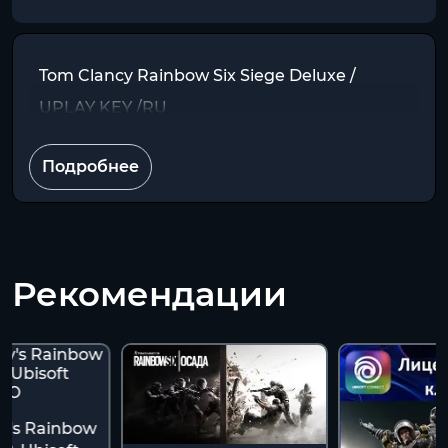
Tom Clancy Rainbow Six Siege Deluxe /
UPLAY KEY /RU
Подробнее
Рекомендации
y's Rainbow