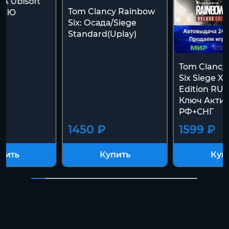
NA Ubisoft
Tom Clancy Rainbow
КЛЮ
Six: Осада/Siege
Standard(Uplay)
Tom Clancy
Six Siege X
Edition RU 
Ключ Акти
РФ+СНГ
1450 ₽
1599 ₽
пить
Купить
Куп