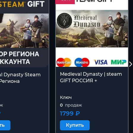
Medieval Dynasty | steam
l Dynasty Steam
GIFT РОССИЯ +
Региона
Ключ
аж
0
продаж
₽
1799 ₽
ть
Купить