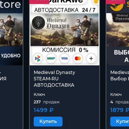
-
Medieval Dynasty
Medieva
СИЯ
STEAM•RU
Выбор 
АВТОДОСТАВКА
Ключ
Ключ
237
продаж
4
прод
1499 ₽
1879 
Купить
Купи