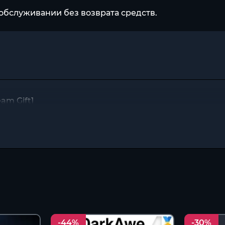
обслуживании без возврата средств.
am Gift]
-44%
-30%