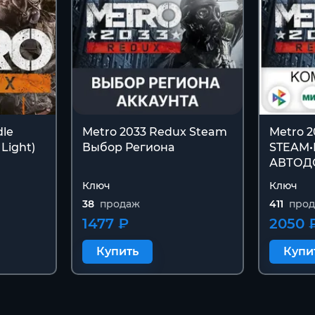
dle
Metro 2033 Redux Steam
Metro 
 Light)
Выбор Региона
STEAM
АВТОД
Ключ
Ключ
38
продаж
411
про
1477 ₽
2050 
Купить
Купи