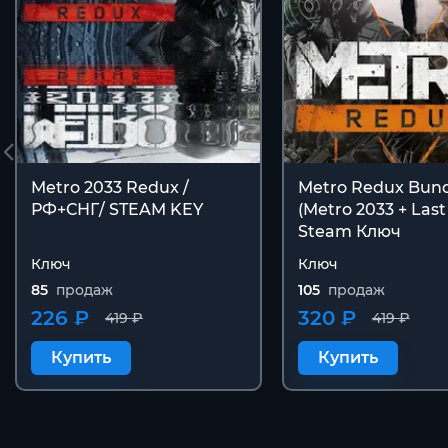
Metro 2033 Redux /
Metro Redux Bun
РФ+СНГ/ STEAM KEY
(Metro 2033 + Last
Steam Ключ
Ключ
Ключ
85
продаж
105
продаж
226 ₽
320 ₽
419 ₽
419 ₽
Купить
Купить