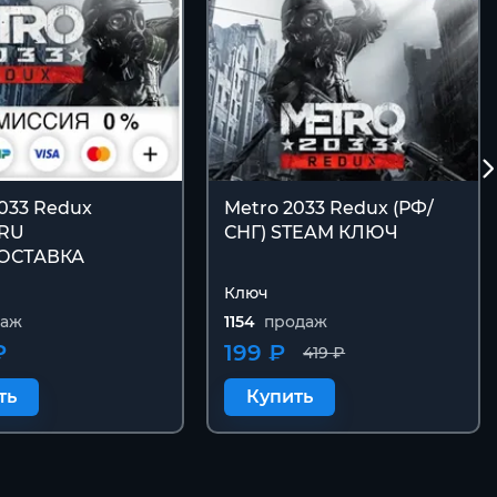
2033 Redux
Metro 2033 Redux (РФ/
•RU
СНГ) STEAM КЛЮЧ
ОСТАВКА
Ключ
даж
1154
продаж
₽
199 ₽
419 ₽
ть
Купить