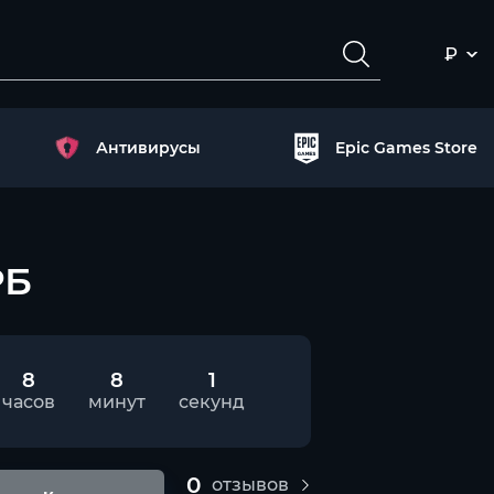
₽
Антивирусы
Epic Games Store
РБ
8
8
0
часов
минут
секунд
0
отзывов