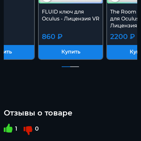
FLUID ключ для
The Room 
Oculus - Лицензия VR
для Oculus 
Лицензия 
860 ₽
2200 ₽
пить
Купить
Куп
Отзывы о товаре
1
0