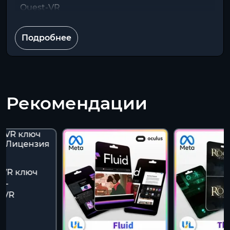
Quest-VR
Подробнее
Рекомендации
 VR ключ
 -
 VR