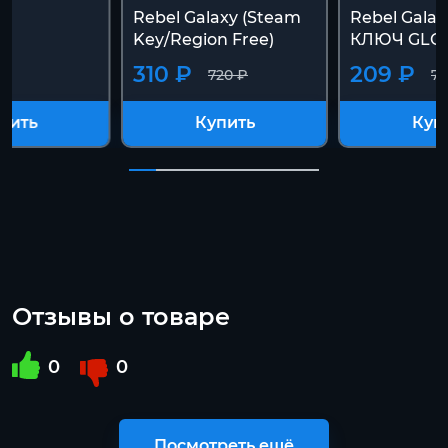
Rebel Galaxy (Steam
Rebel Gala
Key/Region Free)
КЛЮЧ GLO
₽
310 ₽
209 ₽
720 ₽
72
пить
Купить
Куп
Отзывы о товаре
0
0
Посмотреть ещё