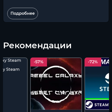
Подробнее
Рекомендации
-57%
-72%
axy Steam