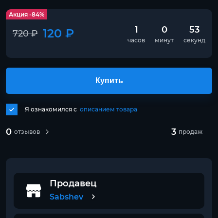
Акция -84%
1
0
53
120 ₽
720 ₽
часов
минут
секунд
Купить
Я ознакомился с
описанием товара
0
3
отзывов
продаж
Продавец
Sabshev