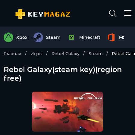
Xbox
Steam
Minecraft
MS Off
Главная
Игры
Rebel Galaxy
Steam
Rebel Gala
Rebel Galaxy(steam key)(region
free)