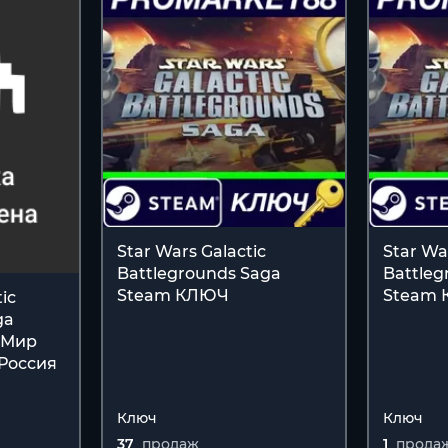
Star Wars Galactic
Star Wa
Battlegrounds Saga
Battleg
Steam КЛЮЧ
Steam
ic
ga
 Мир
 Россия
Ключ
Ключ
37
продаж
1
прода