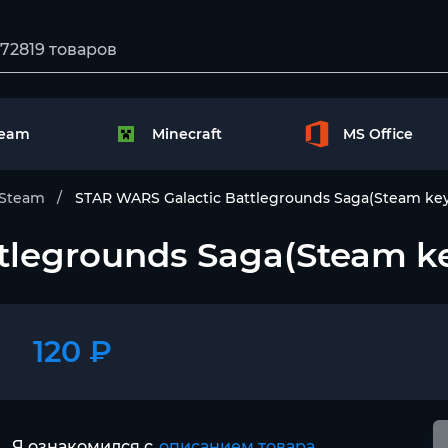
team
Minecraft
MS Office
Steam
STAR WARS Galactic Battlegrounds Saga(Steam key)
legrounds Saga(Steam key
120 ₽
Я ознакомился с
описанием товара