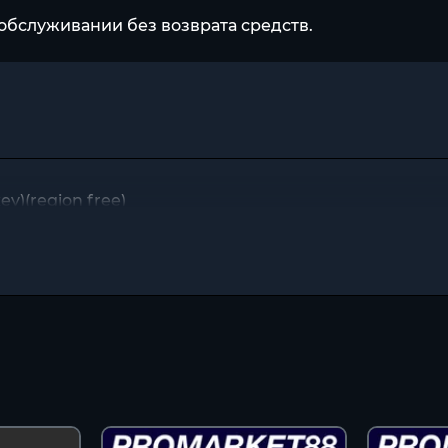
обслуживании без возврата средств.
y)(region free)