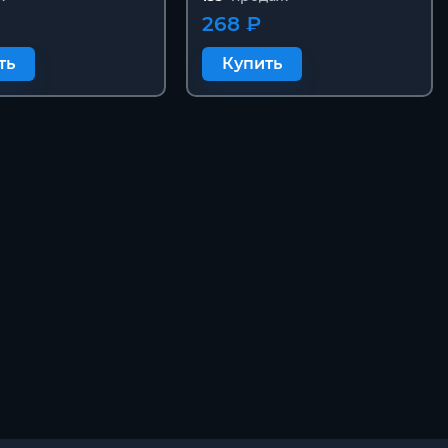
268 ₽
ть
Купить