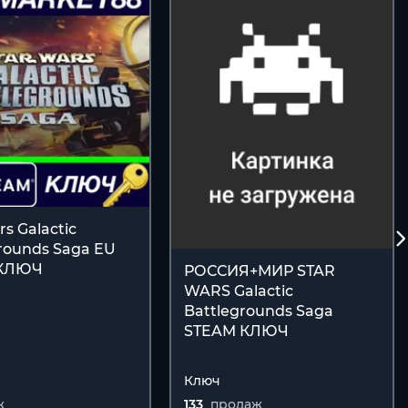
rs Galactic
rounds Saga EU
 КЛЮЧ
РОССИЯ+МИР STAR
WARS Galactic
Battlegrounds Saga
STEAM КЛЮЧ
Ключ
ж
133
продаж