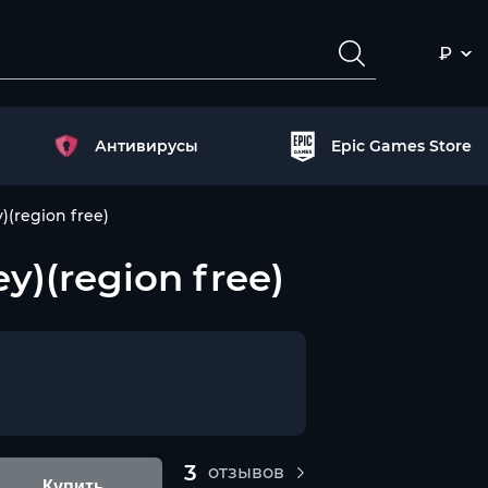
₽
Антивирусы
Epic Games Store
(region free)
)(region free)
3
отзывов
Купить