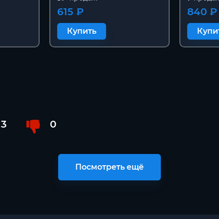
615 ₽
840 ₽
Купить
Купи
3
0
Посмотреть ещё