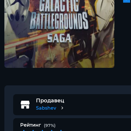
Продавец
Sabshev
Рейтинг
(97%)