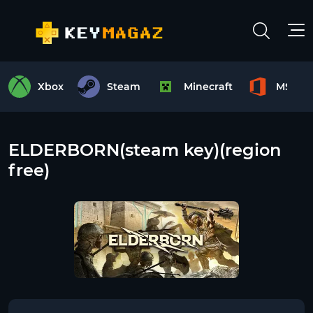
Xbox
Steam
Minecraft
MS Off
ELDERBORN(steam key)(region
free)