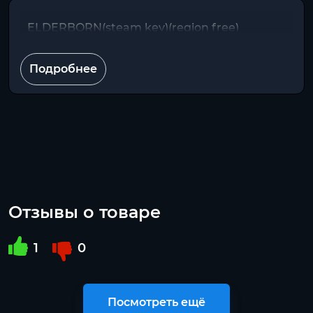
ELDERBORN(steam key)(region free)
Подробнее
Отзывы о товаре
1
0
Посмотреть ещё