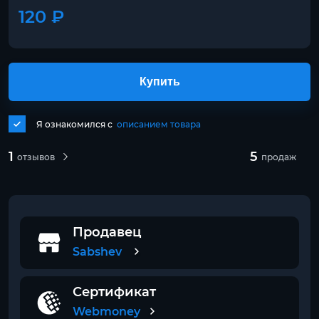
120 ₽
Купить
Я ознакомился с
описанием товара
1
5
отзывов
продаж
Продавец
Sabshev
Сертификат
Webmoney