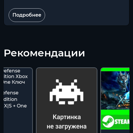
Подробнее
Рекомендации
Defense
Edition
s X|S + One