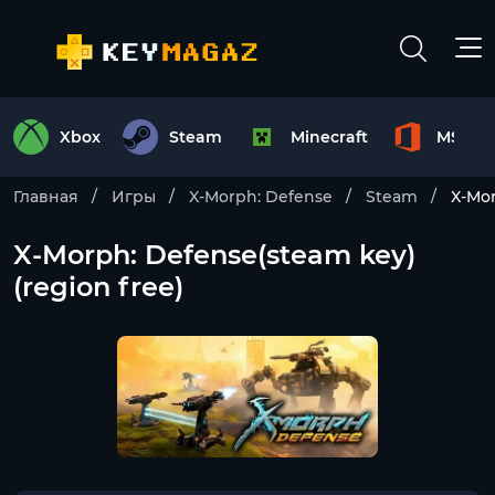
Xbox
Steam
Minecraft
MS Off
Главная
Игры
X-Morph: Defense
Steam
X-Mor
X-Morph: Defense(steam key)
(region free)