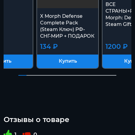
ВСЕ
СТРАНЫ+РО
X Morph Defense
Morph: Def
Complete Pack
Steam Gift
(Steam Ключ) РФ-
СНГ-МИР + ПОДАРОК
134 ₽
1200 ₽
пить
Купить
Куп
Отзывы о товаре
1
0