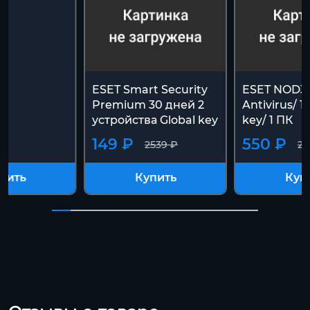
ESET Smart Security
ESET NOD3
Premium 30 дней 2
Antivirus/ 1
устройства Global key
key/ 1 ПК
149 ₽
550 ₽
2539 ₽
25
пить
Купить
Куп