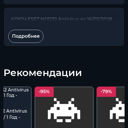
КЛЮЧ ESET NOD32 Antivirus до 16/05/2028
Подробнее
Рекомендации
-95%
-79%
2 Antivirus
 / 1 Год -