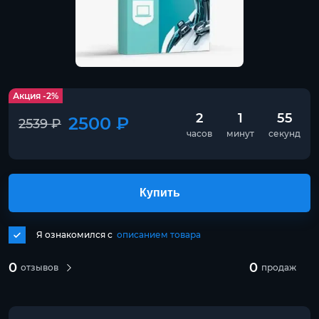
Акция -2%
2
1
54
2500 ₽
2539 ₽
часов
минут
секунд
Купить
Я ознакомился с
описанием товара
0
0
отзывов
продаж