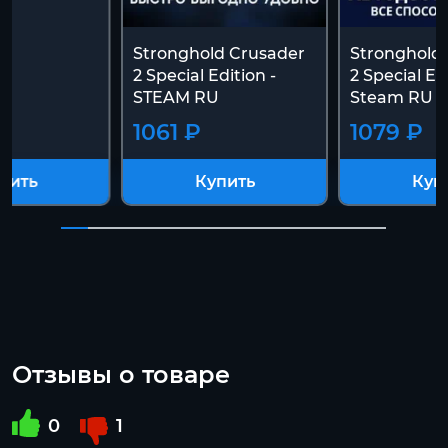
Stronghold Crusader
Stronghold
2 Special Edition -
2 Special Ed
STEAM RU
Steam RU
1061 ₽
1079 ₽
пить
Купить
Куп
Отзывы о товаре
0
1