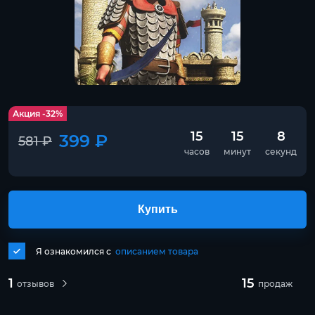
Акция -32%
15
15
8
399 ₽
581 ₽
часов
минут
секунд
Купить
Я ознакомился с
описанием товара
1
15
отзывов
продаж