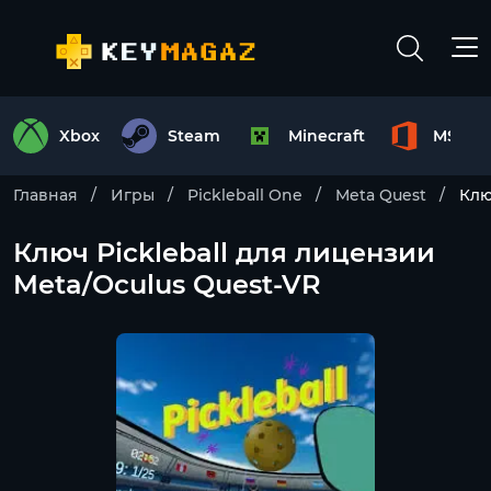
Xbox
Steam
Minecraft
MS Off
Главная
Игры
Pickleball One
Meta Quest
Клю
Ключ Pickleball для лицензии
Meta/Oculus Quest-VR