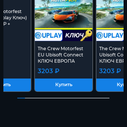
Motorfest
 Uplay Ключ)
ИР +
К
The Crew Motorfest
The Crew Mo
EU Ubisoft Connect
Ubisoft Con
КЛЮЧ ЕВРОПА
КЛЮЧ ЕВР
3203 ₽
3203 ₽
пить
Купить
Куп