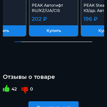
PEAK Автогифт
PEAK Steam
RU/KZ/UA/CIS
КЗ/др. Авт
202 ₽
196 ₽
пить
Купить
Куп
Отзывы о товаре
42
0