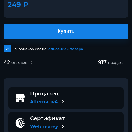
249 ₽
Купить
Я ознакомился с
описанием товара
42
917
отзывов
продаж
Продавец
AlternativA
Сертификат
Webmoney