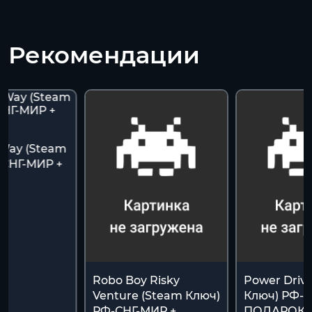
Рекомендации
 Way (Steam
-СНГ-МИР +
К
Robo Boy Risky
Power Drive
Venture (Steam Ключ)
Ключ) РФ-С
РФ-СНГ-МИР +
ПОДАРОК