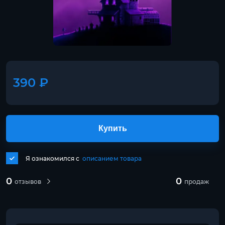
390 ₽
Купить
Я ознакомился с
описанием товара
0
0
отзывов
продаж