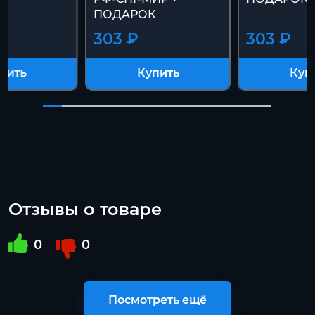
ПОДАРОК
303 ₽
303 ₽
пить
Купить
Куп
Отзывы о товаре
0
0
Посмотреть ещё