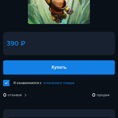
390 ₽
Купить
Я ознакомился с
описанием товара
0
0
отзывов
продаж