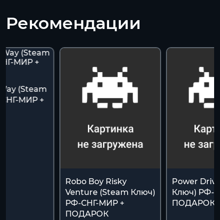
Рекомендации
 Way (Steam
-СНГ-МИР +
К
Robo Boy Risky
Power Drive
Venture (Steam Ключ)
Ключ) РФ-С
РФ-СНГ-МИР +
ПОДАРОК
ПОДАРОК