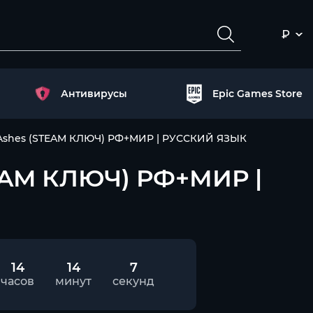
₽
Антивирусы
Epic Games Store
of Ashes (STEAM КЛЮЧ) РФ+МИР | РУССКИЙ ЯЗЫК
STEAM КЛЮЧ) РФ+МИР |
14
14
7
часов
минут
секунд