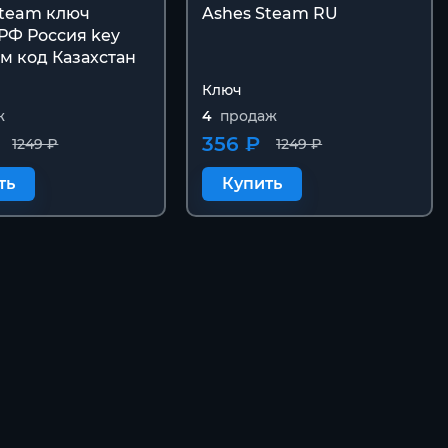
Steam ключ
Ashes Steam RU
 РФ Россия key
м код Казахстан
Ключ
ж
4
продаж
356 ₽
1249 ₽
1249 ₽
ть
Купить