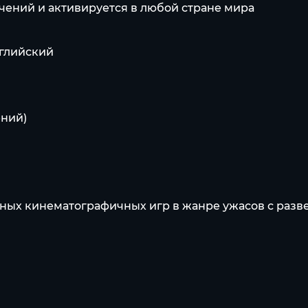
чений и активируется в любой стране мира
нглийский
ений)
ённых кинематографичных игр в жанре ужасов с ра