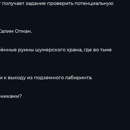
нг получает задание проверить потенциальную
Салим Отман.
бённые руины шумерского храма, где во тьме
 к выходу из подземного лабиринта.
вниками?