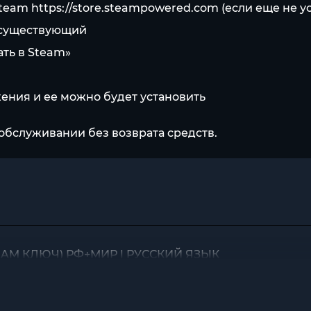
Steam
https://store.steampowered.com
(если еще не у
е существующий
ать в Steam»
жения и ее можно будет установить
обслуживании без возврата средств.
 (STEAM КЛЮЧ) РФ+МИР | РУССКИЙ ЯЗЫК