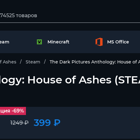
team
Minecraft
MS Office
f Ashes
Steam
The Dark Pictures Anthology: House 
ology: House of Ashes (
ция -69%
399 ₽
1249 ₽