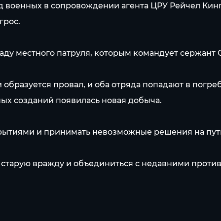
тряд военных в сопровождении агента ЦРУ Рейчел Ки
грос.
саду местного патруля, которым командует сержант 
 образуется провал, и оба отряда попадают в погре
ых созданий появилась новая добыча.
рытиями и принимать невозможные решения на пути
ь старую вражду и объединиться с недавними проти