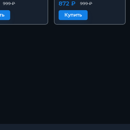
872 ₽
999 ₽
999 ₽
ть
Купить