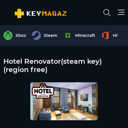
Xbox
Steam
Minecraft
MS Off
Hotel Renovator(steam key)
(region free)