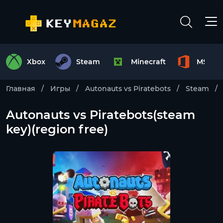
Xbox
Steam
Minecraft
MS Off
Главная
Игры
Autonauts vs Piratebots
Steam
Autonauts vs Piratebots(steam
key)(region free)