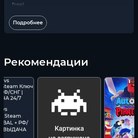
free)
Подробнее
Рекомендации
 vs
s | Steam
OBAL + РФ/
ВТОВЫДАЧА