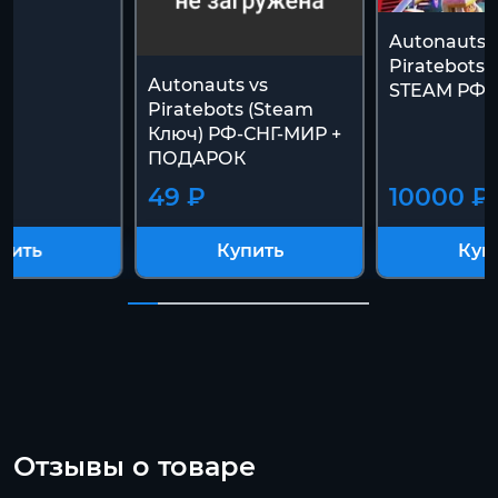
Autonauts 
Piratebots
Autonauts vs
STEAM РФ+
Piratebots (Steam
Ключ) РФ-СНГ-МИР +
ПОДАРОК
49 ₽
10000 ₽
пить
Купить
Куп
Отзывы о товаре