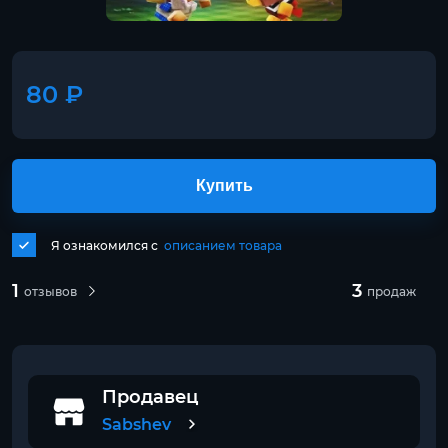
80 ₽
Купить
Я ознакомился с
описанием товара
1
3
отзывов
продаж
Продавец
Sabshev