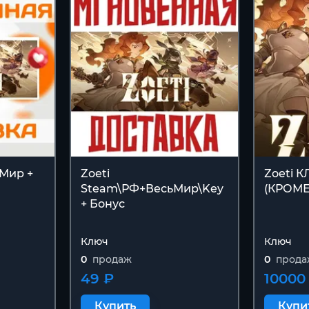
 Мир +
Zoeti
Zoeti 
Steam\РФ+ВесьМир\Key
(КРОМЕ
+ Бонус
Ключ
Ключ
0
продаж
0
прода
49 ₽
10000
Купить
Купи