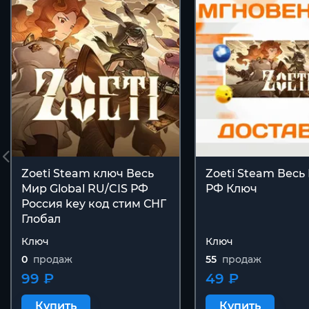
Zoeti Steam ключ Весь
Zoeti Steam Весь
Мир Global RU/CIS РФ
РФ Ключ
Россия key код cтим СНГ
Глобал
Ключ
Ключ
0
продаж
55
продаж
99 ₽
49 ₽
Купить
Купить