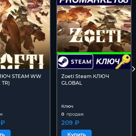
КЛЮЧ STEAM WW
Zoeti Steam КЛЮЧ
 TR)
GLOBAL
Ключ
ж
0
продаж
 ₽
209 ₽
ть
Купить