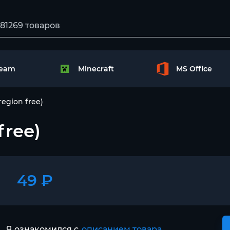
team
Minecraft
MS Office
region free)
free)
49 ₽
Я ознакомился с
описанием товара