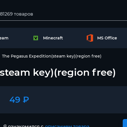
team
Minecraft
MS Office
The Pegasus Expedition(steam key)(region free)
steam key)(region free)
49 ₽
Я ознакомился с
описанием товара