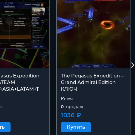
asus Expedition
The Pegasus Expedition –
STEAM
Grand Admiral Edition
+ASIA+LATAM+T
КЛЮЧ
Ключ
ж
0
продаж
1036 ₽
ть
Купить