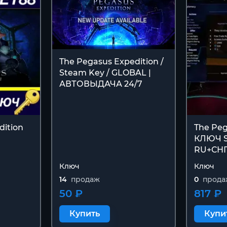
The Pegasus Expedition /
Steam Key / GLOBAL |
АВТОВЫДАЧА 24/7
dition
The Peg
КЛЮЧ 
RU+СНГ
Ключ
Ключ
14
продаж
0
прода
50 ₽
817 ₽
Купить
Купи