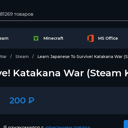
team
Minecraft
MS Office
 War
Steam
Learn Japanese To Survive! Katakana War (
ve! Katakana War (Steam 
200 ₽
Я ознакомился с
описанием товара