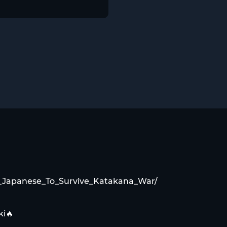
_Japanese_To_Survive_Katakana_War/
i🔥