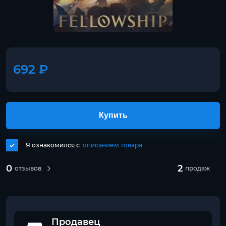
692 ₽
Купить
Я ознакомился с
описанием товара
0
2
отзывов
продаж
Продавец