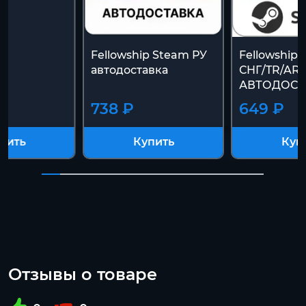
Fellowship Steam РУ
Fellowship 
автодоставка
СНГ/TR/AR 
АВТОДОСТ
738 ₽
649 ₽
пить
Купить
Куп
Отзывы о товаре