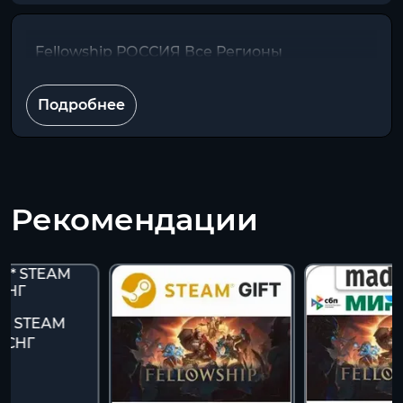
Fellowship РОССИЯ Все Регионы
Подробнее
Рекомендации
p * STEAM
*СНГ