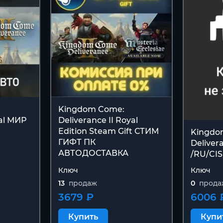
Kingdom Come:
yal МИР
Deliverance II Royal
Edition Steam Gift СТИМ
Kingdo
ГИФТ ПК
Delivera
АВТОДОСТАВКА
/RU/CIS
Ключ
Ключ
13
продаж
0
прода
3679 ₽
6006 
Купить
Купи