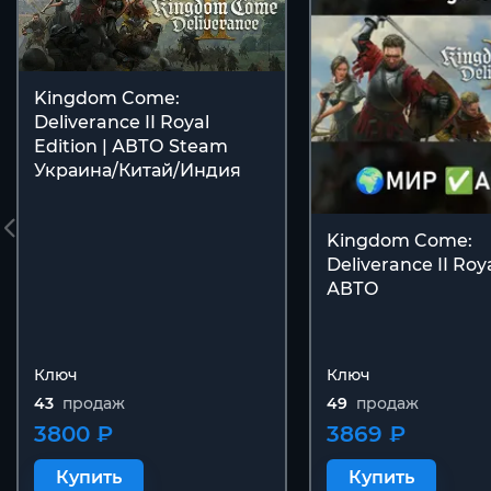
Kingdom Come:
Deliverance II Royal
Edition | АВТО Steam
Украина/Китай/Индия
Kingdom Come:
Deliverance II Ro
АВТО
Ключ
Ключ
43
продаж
49
продаж
3800 ₽
3869 ₽
Купить
Купить