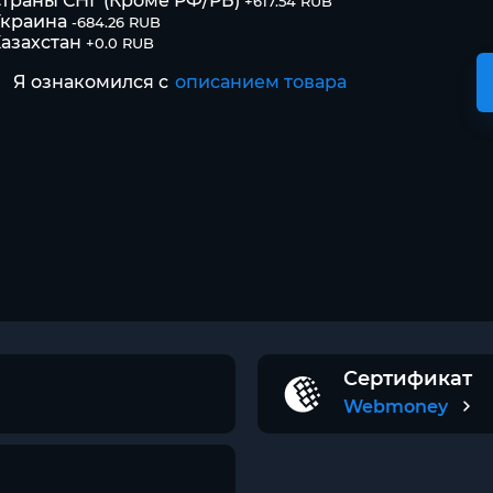
траны СНГ (Кроме РФ/РБ)
+617.54 RUB
Украина
-684.26 RUB
азахстан
+0.0 RUB
Я ознакомился с
описанием товара
Сертификат
Webmoney