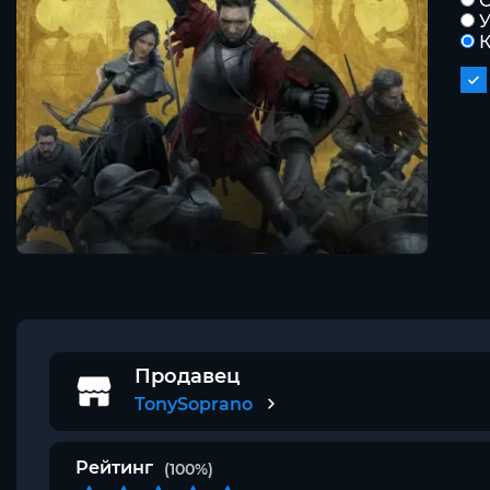
С
К
Продавец
TonySoprano
Рейтинг
(100%)