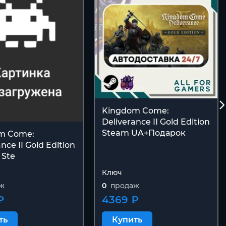
Kingdom Come:
Deliverance II Gold Edition
Steam UA+Подарок
m Come:
nce II Gold Edition
 Ste
Ключ
ж
0
продаж
₽
4369 ₽
ть
Купить