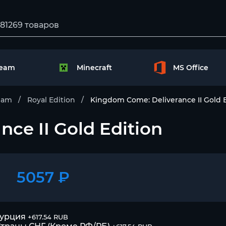
team
Minecraft
MS Office
eam
Royal Edition
Kingdom Come: Deliverance II Gold E
ce II Gold Edition
5057 ₽
Турция
+617.54 RUB